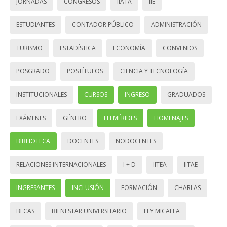
JORNADAS
CONGRESOS
IIATA
IIE
ESTUDIANTES
CONTADOR PÚBLICO
ADMINISTRACIÓN
TURISMO
ESTADÍSTICA
ECONOMÍA
CONVENIOS
POSGRADO
POSTÍTULOS
CIENCIA Y TECNOLOGÍA
INSTITUCIONALES
CURSOS
INGRESO
GRADUADOS
EXÁMENES
GÉNERO
EFEMÉRIDES
HOMENAJES
BIBLIOTECA
DOCENTES
NODOCENTES
RELACIONES INTERNACIONALES
I + D
IITEA
IITAE
INGRESANTES
INCLUSIÓN
FORMACIÓN
CHARLAS
BECAS
BIENESTAR UNIVERSITARIO
LEY MICAELA