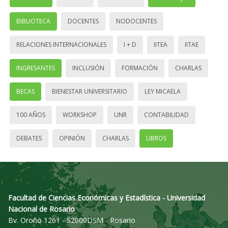
BIBLIOTECA
DOCENTES
NODOCENTES
RELACIONES INTERNACIONALES
I + D
IITEA
IITAE
INGRESANTES
INCLUSIÓN
FORMACIÓN
CHARLAS
BECAS
BIENESTAR UNIVERSITARIO
LEY MICAELA
100 AÑOS
WORKSHOP
UNR
CONTABILIDAD
DEBATES
OPINIÓN
CHARLAS
LIBROS
Facultad de Ciencias Económicas y Estadística - Universidad
Nacional de Rosario
Bv. Oroño 1261 - S2000DSM - Rosario