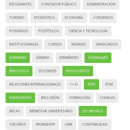
ESTUDIANTES
CONTADOR PÚBLICO
ADMINISTRACIÓN
TURISMO
ESTADÍSTICA
ECONOMÍA
CONVENIOS
POSGRADO
POSTÍTULOS
CIENCIA Y TECNOLOGÍA
INSTITUCIONALES
CURSOS
INGRESO
GRADUADOS
EXÁMENES
GÉNERO
EFEMÉRIDES
HOMENAJES
BIBLIOTECA
DOCENTES
NODOCENTES
RELACIONES INTERNACIONALES
I + D
IITEA
IITAE
INGRESANTES
INCLUSIÓN
FORMACIÓN
CHARLAS
BECAS
BIENESTAR UNIVERSITARIO
LEY MICAELA
100 AÑOS
WORKSHOP
UNR
CONTABILIDAD