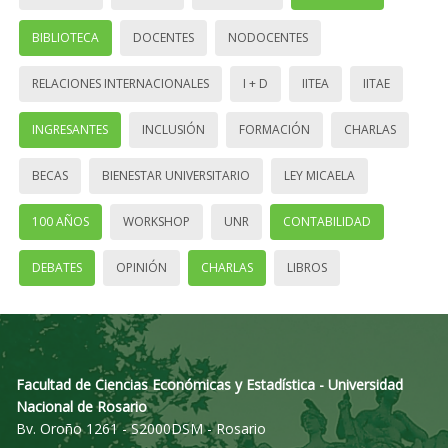
BIBLIOTECA
DOCENTES
NODOCENTES
RELACIONES INTERNACIONALES
I + D
IITEA
IITAE
INGRESANTES
INCLUSIÓN
FORMACIÓN
CHARLAS
BECAS
BIENESTAR UNIVERSITARIO
LEY MICAELA
100 AÑOS
WORKSHOP
UNR
CONTABILIDAD
DEBATES
OPINIÓN
CHARLAS
LIBROS
Facultad de Ciencias Económicas y Estadística - Universidad
Nacional de Rosario
Bv. Oroño 1261 - S2000DSM - Rosario