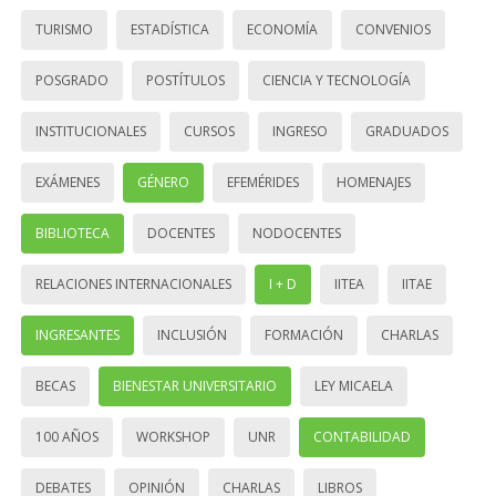
TURISMO
ESTADÍSTICA
ECONOMÍA
CONVENIOS
POSGRADO
POSTÍTULOS
CIENCIA Y TECNOLOGÍA
INSTITUCIONALES
CURSOS
INGRESO
GRADUADOS
EXÁMENES
GÉNERO
EFEMÉRIDES
HOMENAJES
BIBLIOTECA
DOCENTES
NODOCENTES
RELACIONES INTERNACIONALES
I + D
IITEA
IITAE
INGRESANTES
INCLUSIÓN
FORMACIÓN
CHARLAS
BECAS
BIENESTAR UNIVERSITARIO
LEY MICAELA
100 AÑOS
WORKSHOP
UNR
CONTABILIDAD
DEBATES
OPINIÓN
CHARLAS
LIBROS