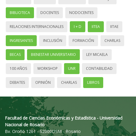
BIBLIOTECA
DOCENTES
NODOCENTES
RELACIONES INTERNACIONALES
I + D
IITEA
IITAE
INGRESANTES
INCLUSIÓN
FORMACIÓN
CHARLAS
BECAS
BIENESTAR UNIVERSITARIO
LEY MICAELA
100 AÑOS
WORKSHOP
UNR
CONTABILIDAD
DEBATES
OPINIÓN
CHARLAS
LIBROS
Facultad de Ciencias Económicas y Estadística - Universidad
Nacional de Rosario
Bv. Oroño 1261 - S2000DSM - Rosario