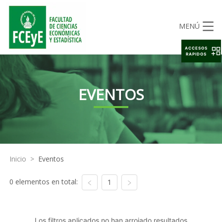
MENÚ
ACCESOS
RAPIDOS
EVENTOS
Inicio
>
Eventos
0 elementos en total:
1
Los filtros aplicados no han arrojado resultados