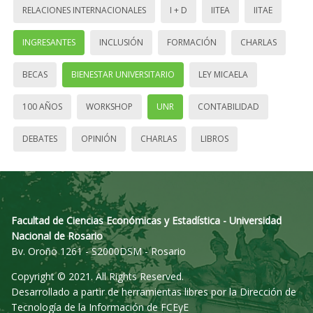
RELACIONES INTERNACIONALES
I + D
IITEA
IITAE
INGRESANTES
INCLUSIÓN
FORMACIÓN
CHARLAS
BECAS
BIENESTAR UNIVERSITARIO
LEY MICAELA
100 AÑOS
WORKSHOP
UNR
CONTABILIDAD
DEBATES
OPINIÓN
CHARLAS
LIBROS
Facultad de Ciencias Económicas y Estadística - Universidad
Nacional de Rosario
Bv. Oroño 1261 - S2000DSM - Rosario
Copyright © 2021. All Rights Reserved.
Desarrollado a partir de herramientas libres por la Dirección de
Tecnología de la Información de FCEyE