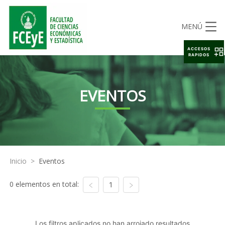
MENÚ
ACCESOS
RAPIDOS
EVENTOS
Inicio
>
Eventos
0 elementos en total:
1
Los filtros aplicados no han arrojado resultados