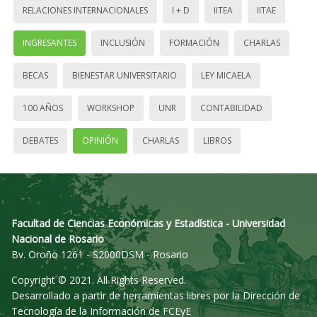
RELACIONES INTERNACIONALES
I + D
IITEA
IITAE
INGRESANTES
INCLUSIÓN
FORMACIÓN
CHARLAS
BECAS
BIENESTAR UNIVERSITARIO
LEY MICAELA
100 AÑOS
WORKSHOP
UNR
CONTABILIDAD
DEBATES
OPINIÓN
CHARLAS
LIBROS
Facultad de Ciencias Económicas y Estadística - Universidad
Nacional de Rosario
Bv. Oroño 1261 - S2000DSM - Rosario
Copyright © 2021. All Rights Reserved.
Desarrollado a partir de herramientas libres por la Dirección de
Tecnología de la Información de FCEyE