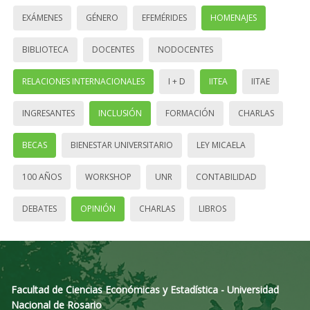
EXÁMENES
GÉNERO
EFEMÉRIDES
HOMENAJES
BIBLIOTECA
DOCENTES
NODOCENTES
RELACIONES INTERNACIONALES
I + D
IITEA
IITAE
INGRESANTES
INCLUSIÓN
FORMACIÓN
CHARLAS
BECAS
BIENESTAR UNIVERSITARIO
LEY MICAELA
100 AÑOS
WORKSHOP
UNR
CONTABILIDAD
DEBATES
OPINIÓN
CHARLAS
LIBROS
Facultad de Ciencias Económicas y Estadística - Universidad
Nacional de Rosario