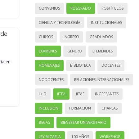
CONVENIOS
POSGRADO
POSTÍTULOS
CIENCIA Y TECNOLOGÍA
INSTITUCIONALES
 de
CURSOS
INGRESO
GRADUADOS
EXÁMENES
GÉNERO
EFEMÉRIDES
ría en
HOMENAJES
BIBLIOTECA
DOCENTES
NODOCENTES
RELACIONES INTERNACIONALES
I + D
IITEA
IITAE
INGRESANTES
INCLUSIÓN
FORMACIÓN
CHARLAS
BECAS
BIENESTAR UNIVERSITARIO
LEY MICAELA
100 AÑOS
WORKSHOP