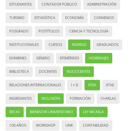
ESTUDIANTES
CONTADOR PÚBLICO
ADMINISTRACIÓN
TURISMO
ESTADÍSTICA
ECONOMÍA
CONVENIOS
POSGRADO
POSTÍTULOS
CIENCIA Y TECNOLOGÍA
INSTITUCIONALES
CURSOS
INGRESO
GRADUADOS
EXÁMENES
GÉNERO
EFEMÉRIDES
HOMENAJES
BIBLIOTECA
DOCENTES
NODOCENTES
RELACIONES INTERNACIONALES
I + D
IITEA
IITAE
INGRESANTES
INCLUSIÓN
FORMACIÓN
CHARLAS
BECAS
BIENESTAR UNIVERSITARIO
LEY MICAELA
100 AÑOS
WORKSHOP
UNR
CONTABILIDAD