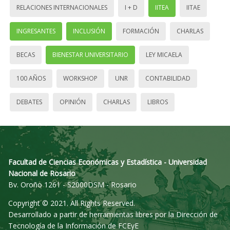
RELACIONES INTERNACIONALES
I + D
IITEA
IITAE
INGRESANTES
INCLUSIÓN
FORMACIÓN
CHARLAS
BECAS
BIENESTAR UNIVERSITARIO
LEY MICAELA
100 AÑOS
WORKSHOP
UNR
CONTABILIDAD
DEBATES
OPINIÓN
CHARLAS
LIBROS
Facultad de Ciencias Económicas y Estadística - Universidad
Nacional de Rosario
Bv. Oroño 1261 - S2000DSM - Rosario
Copyright © 2021. All Rights Reserved.
Desarrollado a partir de herramientas libres por la Dirección de
Tecnología de la Información de FCEyE