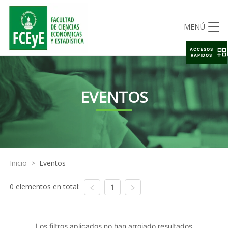
MENÚ
ACCESOS
RAPIDOS
EVENTOS
Inicio
>
Eventos
0 elementos en total:
1
Los filtros aplicados no han arrojado resultados