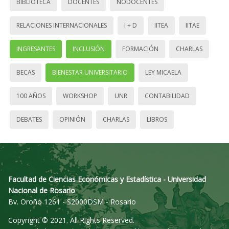
BIBLIOTECA
DOCENTES
NODOCENTES
RELACIONES INTERNACIONALES
I + D
IITEA
IITAE
INGRESANTES
INCLUSIÓN
FORMACIÓN
CHARLAS
BECAS
BIENESTAR UNIVERSITARIO
LEY MICAELA
100 AÑOS
WORKSHOP
UNR
CONTABILIDAD
DEBATES
OPINIÓN
CHARLAS
LIBROS
Facultad de Ciencias Económicas y Estadística - Universidad
Nacional de Rosario
Bv. Oroño 1261 - S2000DSM - Rosario
Copyright © 2021. All Rights Reserved.