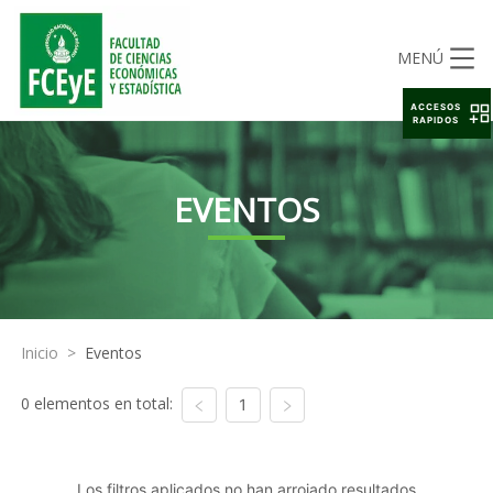
MENÚ
ACCESOS
RAPIDOS
EVENTOS
Inicio
>
Eventos
0 elementos en total:
1
Los filtros aplicados no han arrojado resultados