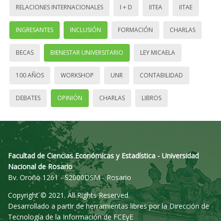
RELACIONES INTERNACIONALES
I + D
IITEA
IITAE
INGRESANTES
INCLUSIÓN
FORMACIÓN
CHARLAS
BECAS
BIENESTAR UNIVERSITARIO
LEY MICAELA
100 AÑOS
WORKSHOP
UNR
CONTABILIDAD
DEBATES
OPINIÓN
CHARLAS
LIBROS
Facultad de Ciencias Económicas y Estadística - Universidad
Nacional de Rosario
Bv. Oroño 1261 - S2000DSM - Rosario
Copyright © 2021. All Rights Reserved.
Desarrollado a partir de herramientas libres por la Dirección de
Tecnología de la Información de FCEyE