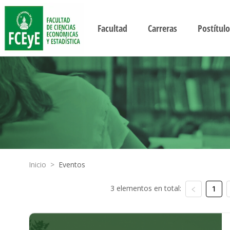
Facultad
Carreras
Postítulo
Inicio
>
Eventos
3 elementos en total:
1