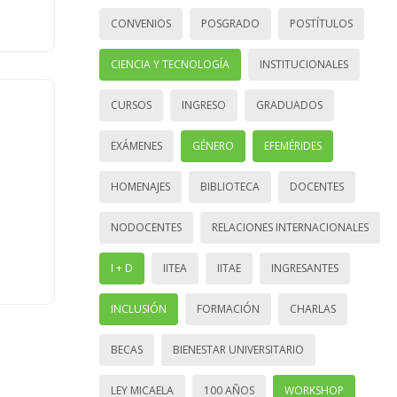
CONVENIOS
POSGRADO
POSTÍTULOS
CIENCIA Y TECNOLOGÍA
INSTITUCIONALES
CURSOS
INGRESO
GRADUADOS
EXÁMENES
GÉNERO
EFEMÉRIDES
HOMENAJES
BIBLIOTECA
DOCENTES
NODOCENTES
RELACIONES INTERNACIONALES
I + D
IITEA
IITAE
INGRESANTES
INCLUSIÓN
FORMACIÓN
CHARLAS
BECAS
BIENESTAR UNIVERSITARIO
LEY MICAELA
100 AÑOS
WORKSHOP