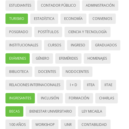
ESTUDIANTES
CONTADOR PÚBLICO
ADMINISTRACIÓN
TURISMO
ESTADÍSTICA
ECONOMÍA
CONVENIOS
POSGRADO
POSTÍTULOS
CIENCIA Y TECNOLOGÍA
INSTITUCIONALES
CURSOS
INGRESO
GRADUADOS
EXÁMENES
GÉNERO
EFEMÉRIDES
HOMENAJES
BIBLIOTECA
DOCENTES
NODOCENTES
RELACIONES INTERNACIONALES
I + D
IITEA
IITAE
INGRESANTES
INCLUSIÓN
FORMACIÓN
CHARLAS
BECAS
BIENESTAR UNIVERSITARIO
LEY MICAELA
100 AÑOS
WORKSHOP
UNR
CONTABILIDAD