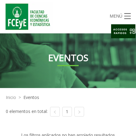
MENÚ
ACCESOS
RAPIDOS
EVENTOS
Inicio
>
Eventos
0 elementos en total:
1
Los filtros aplicados no han arrojado resultados