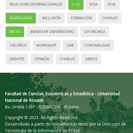
RELACIONES INTERNACIONALES
I + D
IITEA
IITAE
INGRESANTES
INCLUSIÓN
FORMACIÓN
CHARLAS
BECAS
BIENESTAR UNIVERSITARIO
LEY MICAELA
100 AÑOS
WORKSHOP
UNR
CONTABILIDAD
DEBATES
OPINIÓN
CHARLAS
LIBROS
Facultad de Ciencias Económicas y Estadística - Universidad
Nacional de Rosario
Bv. Oroño 1261 - S2000DSM - Rosario
Copyright © 2021. All Rights Reserved.
Desarrollado a partir de herramientas libres por la Dirección de
Tecnología de la Información de FCEyE