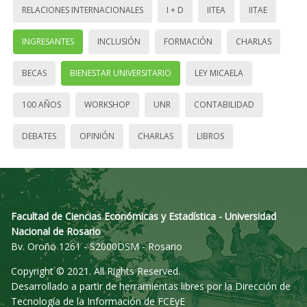
RELACIONES INTERNACIONALES
I + D
IITEA
IITAE
INGRESANTES
INCLUSIÓN
FORMACIÓN
CHARLAS
BECAS
BIENESTAR UNIVERSITARIO
LEY MICAELA
100 AÑOS
WORKSHOP
UNR
CONTABILIDAD
DEBATES
OPINIÓN
CHARLAS
LIBROS
Facultad de Ciencias Económicas y Estadística - Universidad
Nacional de Rosario
Bv. Oroño 1261 - S2000DSM - Rosario
Copyright © 2021. All Rights Reserved.
Desarrollado a partir de herramientas libres por la Dirección de
Tecnología de la Información de FCEyE