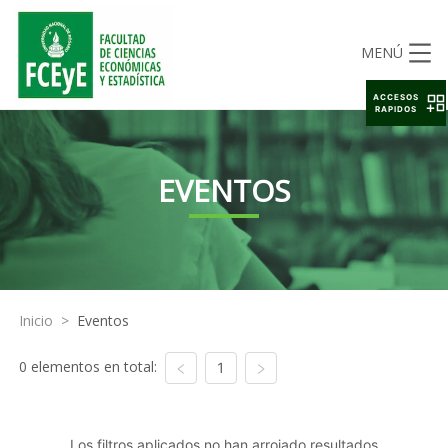
MENÚ
ACCESOS
RAPIDOS
EVENTOS
Inicio
>
Eventos
0 elementos en total:
1
Los filtros aplicados no han arrojado resultados