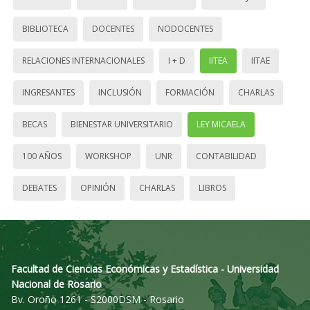
BIBLIOTECA
DOCENTES
NODOCENTES
RELACIONES INTERNACIONALES
I + D
IITEA
IITAE
INGRESANTES
INCLUSIÓN
FORMACIÓN
CHARLAS
BECAS
BIENESTAR UNIVERSITARIO
LEY MICAELA
100 AÑOS
WORKSHOP
UNR
CONTABILIDAD
DEBATES
OPINIÓN
CHARLAS
LIBROS
Facultad de Ciencias Económicas y Estadística - Universidad
Nacional de Rosario
Bv. Oroño 1261 - S2000DSM - Rosario