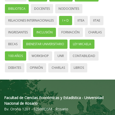
BIBLIOTECA
DOCENTES
NODOCENTES
RELACIONES INTERNACIONALES
I + D
IITEA
IITAE
INGRESANTES
INCLUSIÓN
FORMACIÓN
CHARLAS
BECAS
BIENESTAR UNIVERSITARIO
LEY MICAELA
100 AÑOS
WORKSHOP
UNR
CONTABILIDAD
DEBATES
OPINIÓN
CHARLAS
LIBROS
Facultad de Ciencias Económicas y Estadística - Universidad
Nacional de Rosario
Bv. Oroño 1261 - S2000DSM - Rosario