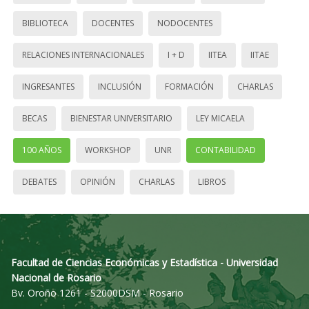
BIBLIOTECA
DOCENTES
NODOCENTES
RELACIONES INTERNACIONALES
I + D
IITEA
IITAE
INGRESANTES
INCLUSIÓN
FORMACIÓN
CHARLAS
BECAS
BIENESTAR UNIVERSITARIO
LEY MICAELA
100 AÑOS
WORKSHOP
UNR
CONTABILIDAD
DEBATES
OPINIÓN
CHARLAS
LIBROS
Facultad de Ciencias Económicas y Estadística - Universidad
Nacional de Rosario
Bv. Oroño 1261 - S2000DSM - Rosario