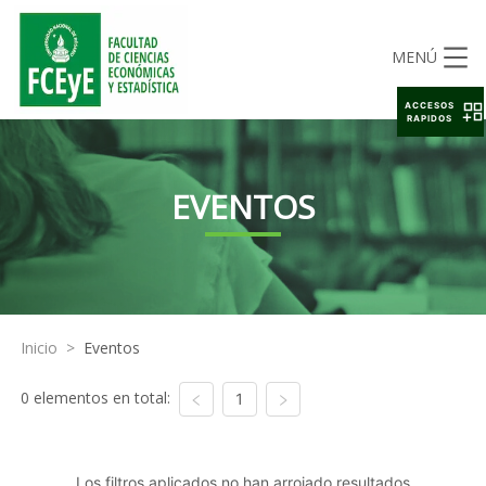
MENÚ
ACCESOS
RAPIDOS
EVENTOS
Inicio
>
Eventos
0 elementos en total:
1
Los filtros aplicados no han arrojado resultados