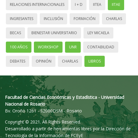
RELACIONES INTERNACIONALES
I + D
IITEA
IITAE
INGRESANTES
INCLUSIÓN
FORMACIÓN
CHARLAS
BECAS
BIENESTAR UNIVERSITARIO
LEY MICAELA
100 AÑOS
WORKSHOP
UNR
CONTABILIDAD
DEBATES
OPINIÓN
CHARLAS
LIBROS
Facultad de Ciencias Económicas y Estadística - Universidad
Nacional de Rosario
Bv. Oroño 1261 - S2000DSM - Rosario
Copyright © 2021. All Rights Reserved.
Desarrollado a partir de herramientas libres por la Dirección de
Tecnología de la Información de FCEyE