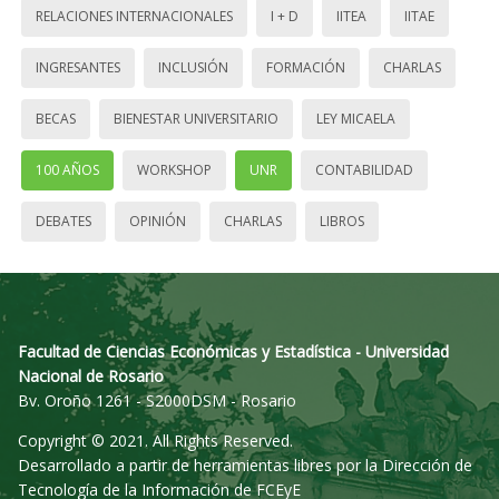
RELACIONES INTERNACIONALES
I + D
IITEA
IITAE
INGRESANTES
INCLUSIÓN
FORMACIÓN
CHARLAS
BECAS
BIENESTAR UNIVERSITARIO
LEY MICAELA
100 AÑOS
WORKSHOP
UNR
CONTABILIDAD
DEBATES
OPINIÓN
CHARLAS
LIBROS
Facultad de Ciencias Económicas y Estadística - Universidad
Nacional de Rosario
Bv. Oroño 1261 - S2000DSM - Rosario
Copyright © 2021. All Rights Reserved.
Desarrollado a partir de herramientas libres por la Dirección de
Tecnología de la Información de FCEyE