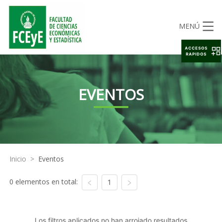
MENÚ
ACCESOS
RAPIDOS
EVENTOS
Inicio
>
Eventos
0 elementos en total:
1
Los filtros aplicados no han arrojado resultados