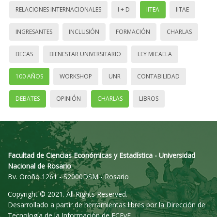
RELACIONES INTERNACIONALES
I + D
IITEA
IITAE
INGRESANTES
INCLUSIÓN
FORMACIÓN
CHARLAS
BECAS
BIENESTAR UNIVERSITARIO
LEY MICAELA
100 AÑOS
WORKSHOP
UNR
CONTABILIDAD
DEBATES
OPINIÓN
CHARLAS
LIBROS
Facultad de Ciencias Económicas y Estadística - Universidad
Nacional de Rosario
Bv. Oroño 1261 - S2000DSM - Rosario
Copyright © 2021. All Rights Reserved.
Desarrollado a partir de herramientas libres por la Dirección de
Tecnología de la Información de FCEyE