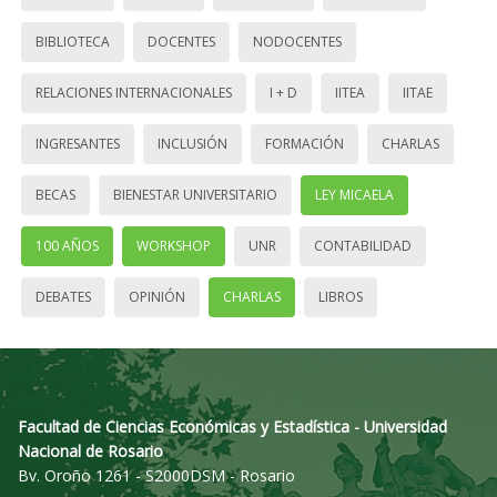
BIBLIOTECA
DOCENTES
NODOCENTES
RELACIONES INTERNACIONALES
I + D
IITEA
IITAE
INGRESANTES
INCLUSIÓN
FORMACIÓN
CHARLAS
BECAS
BIENESTAR UNIVERSITARIO
LEY MICAELA
100 AÑOS
WORKSHOP
UNR
CONTABILIDAD
DEBATES
OPINIÓN
CHARLAS
LIBROS
Facultad de Ciencias Económicas y Estadística - Universidad
Nacional de Rosario
Bv. Oroño 1261 - S2000DSM - Rosario