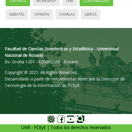
100 AÑOS
WORKSHOP
UNR
CONTABILIDAD
DEBATES
OPINIÓN
CHARLAS
LIBROS
Facultad de Ciencias Económicas y Estadística - Universidad
Nacional de Rosario
Bv. Oroño 1261 - S2000DSM - Rosario
Copyright © 2021. All Rights Reserved.
Desarrollado a partir de herramientas libres por la Dirección de
Tecnología de la Información de FCEyE
UNR - FCEyE | Todos los derechos reservados