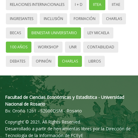
RELACIONES INTERNACIONALES
I + D
IITEA
IITAE
INGRESANTES
INCLUSIÓN
FORMACIÓN
CHARLAS
BECAS
BIENESTAR UNIVERSITARIO
LEY MICAELA
100 AÑOS
WORKSHOP
UNR
CONTABILIDAD
DEBATES
OPINIÓN
CHARLAS
LIBROS
Facultad de Ciencias Económicas y Estadística - Universidad
Nacional de Rosario
Bv. Oroño 1261 - S2000DSM - Rosario
Copyright © 2021. All Rights Reserved.
Desarrollado a partir de herramientas libres por la Dirección de
Tecnología de la Información de FCEyE