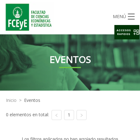
MENÚ
ACCESOS
RAPIDOS
EVENTOS
Inicio
>
Eventos
0 elementos en total:
1
Los filtros aplicados no han arrojado resultados