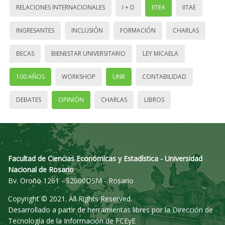
RELACIONES INTERNACIONALES
I + D
IITEA
IITAE
INGRESANTES
INCLUSIÓN
FORMACIÓN
CHARLAS
BECAS
BIENESTAR UNIVERSITARIO
LEY MICAELA
100 AÑOS
WORKSHOP
UNR
CONTABILIDAD
DEBATES
OPINIÓN
CHARLAS
LIBROS
Facultad de Ciencias Económicas y Estadística - Universidad
Nacional de Rosario
Bv. Oroño 1261 - S2000DSM - Rosario
Copyright © 2021. All Rights Reserved.
Desarrollado a partir de herramientas libres por la Dirección de
Tecnología de la Información de FCEyE