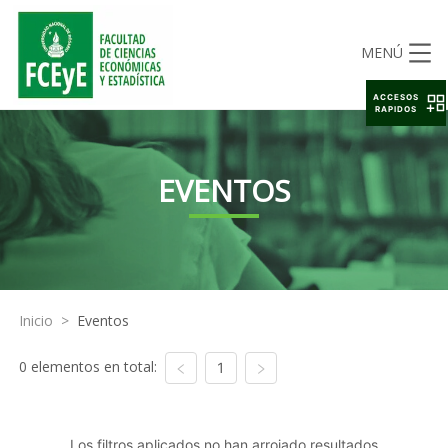
MENÚ
ACCESOS
RAPIDOS
EVENTOS
Inicio
>
Eventos
0 elementos en total:
1
Los filtros aplicados no han arrojado resultados