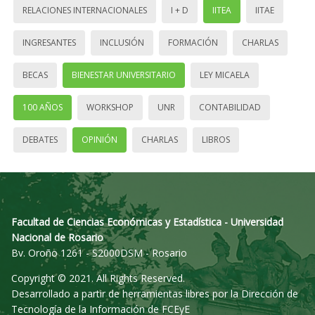
RELACIONES INTERNACIONALES
I + D
IITEA
IITAE
INGRESANTES
INCLUSIÓN
FORMACIÓN
CHARLAS
BECAS
BIENESTAR UNIVERSITARIO
LEY MICAELA
100 AÑOS
WORKSHOP
UNR
CONTABILIDAD
DEBATES
OPINIÓN
CHARLAS
LIBROS
Facultad de Ciencias Económicas y Estadística - Universidad
Nacional de Rosario
Bv. Oroño 1261 - S2000DSM - Rosario
Copyright © 2021. All Rights Reserved.
Desarrollado a partir de herramientas libres por la Dirección de
Tecnología de la Información de FCEyE