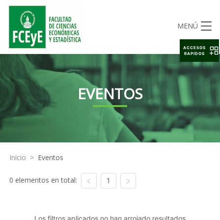
MENÚ
ACCESOS
RAPIDOS
EVENTOS
Inicio
>
Eventos
0 elementos en total:
1
Los filtros aplicados no han arrojado resultados