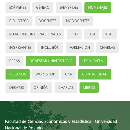
EXÁMENES
GÉNERO
EFEMÉRIDES
HOMENAJES
BIBLIOTECA
DOCENTES
NODOCENTES
RELACIONES INTERNACIONALES
I + D
IITEA
IITAE
INGRESANTES
INCLUSIÓN
FORMACIÓN
CHARLAS
BECAS
BIENESTAR UNIVERSITARIO
LEY MICAELA
100 AÑOS
WORKSHOP
UNR
CONTABILIDAD
DEBATES
OPINIÓN
CHARLAS
LIBROS
Facultad de Ciencias Económicas y Estadística - Universidad
Nacional de Rosario