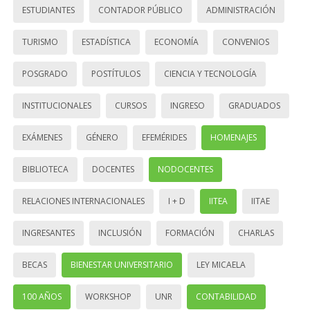
ESTUDIANTES
CONTADOR PÚBLICO
ADMINISTRACIÓN
TURISMO
ESTADÍSTICA
ECONOMÍA
CONVENIOS
POSGRADO
POSTÍTULOS
CIENCIA Y TECNOLOGÍA
INSTITUCIONALES
CURSOS
INGRESO
GRADUADOS
EXÁMENES
GÉNERO
EFEMÉRIDES
HOMENAJES
BIBLIOTECA
DOCENTES
NODOCENTES
RELACIONES INTERNACIONALES
I + D
IITEA
IITAE
INGRESANTES
INCLUSIÓN
FORMACIÓN
CHARLAS
BECAS
BIENESTAR UNIVERSITARIO
LEY MICAELA
100 AÑOS
WORKSHOP
UNR
CONTABILIDAD