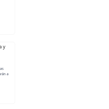
a y
ias
arán a