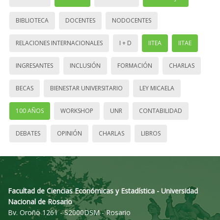
BIBLIOTECA
DOCENTES
NODOCENTES
RELACIONES INTERNACIONALES
I + D
IITEA
IITAE
INGRESANTES
INCLUSIÓN
FORMACIÓN
CHARLAS
BECAS
BIENESTAR UNIVERSITARIO
LEY MICAELA
100 AÑOS
WORKSHOP
UNR
CONTABILIDAD
DEBATES
OPINIÓN
CHARLAS
LIBROS
Facultad de Ciencias Económicas y Estadística - Universidad
Nacional de Rosario
Bv. Oroño 1261 - S2000DSM - Rosario