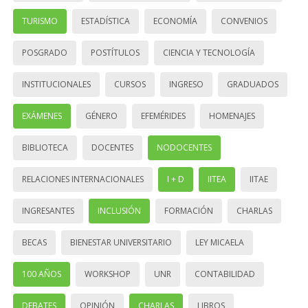
TURISMO
ESTADÍSTICA
ECONOMÍA
CONVENIOS
POSGRADO
POSTÍTULOS
CIENCIA Y TECNOLOGÍA
INSTITUCIONALES
CURSOS
INGRESO
GRADUADOS
EXÁMENES
GÉNERO
EFEMÉRIDES
HOMENAJES
BIBLIOTECA
DOCENTES
NODOCENTES
RELACIONES INTERNACIONALES
I + D
IITEA
IITAE
INGRESANTES
INCLUSIÓN
FORMACIÓN
CHARLAS
BECAS
BIENESTAR UNIVERSITARIO
LEY MICAELA
100 AÑOS
WORKSHOP
UNR
CONTABILIDAD
DEBATES
OPINIÓN
CHARLAS
LIBROS