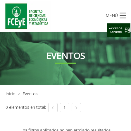
MENÚ
ACCESOS
RAPIDOS
EVENTOS
Inicio
>
Eventos
0 elementos en total:
1
Los filtros aplicados no han arrojado resultados