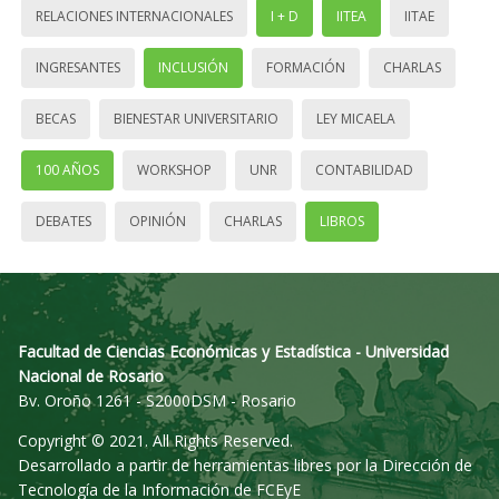
RELACIONES INTERNACIONALES
I + D
IITEA
IITAE
INGRESANTES
INCLUSIÓN
FORMACIÓN
CHARLAS
BECAS
BIENESTAR UNIVERSITARIO
LEY MICAELA
100 AÑOS
WORKSHOP
UNR
CONTABILIDAD
DEBATES
OPINIÓN
CHARLAS
LIBROS
Facultad de Ciencias Económicas y Estadística - Universidad
Nacional de Rosario
Bv. Oroño 1261 - S2000DSM - Rosario
Copyright © 2021. All Rights Reserved.
Desarrollado a partir de herramientas libres por la Dirección de
Tecnología de la Información de FCEyE