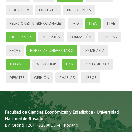
BIBLIOTECA
DOCENTES
NODOCENTES
RELACIONES INTERNACIONALES
I + D
IITEA
IITAE
INGRESANTES
INCLUSIÓN
FORMACIÓN
CHARLAS
BECAS
BIENESTAR UNIVERSITARIO
LEY MICAELA
100 AÑOS
WORKSHOP
UNR
CONTABILIDAD
DEBATES
OPINIÓN
CHARLAS
LIBROS
Facultad de Ciencias Económicas y Estadística - Universidad
Nacional de Rosario
Bv. Oroño 1261 - S2000DSM - Rosario