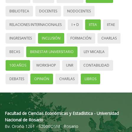
BIBLIOTECA
DOCENTES
NODOCENTES
RELACIONES INTERNACIONALES
I + D
IITEA
IITAE
INGRESANTES
INCLUSIÓN
FORMACIÓN
CHARLAS
BECAS
BIENESTAR UNIVERSITARIO
LEY MICAELA
100 AÑOS
WORKSHOP
UNR
CONTABILIDAD
DEBATES
OPINIÓN
CHARLAS
LIBROS
Facultad de Ciencias Económicas y Estadística - Universidad
Nacional de Rosario
Bv. Oroño 1261 - S2000DSM - Rosario