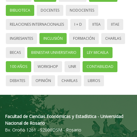
BIBLIOTECA
DOCENTES
NODOCENTES
RELACIONES INTERNACIONALES
I + D
IITEA
IITAE
INGRESANTES
INCLUSIÓN
FORMACIÓN
CHARLAS
BECAS
BIENESTAR UNIVERSITARIO
LEY MICAELA
100 AÑOS
WORKSHOP
UNR
CONTABILIDAD
DEBATES
OPINIÓN
CHARLAS
LIBROS
Facultad de Ciencias Económicas y Estadística - Universidad
Nacional de Rosario
Bv. Oroño 1261 - S2000DSM - Rosario