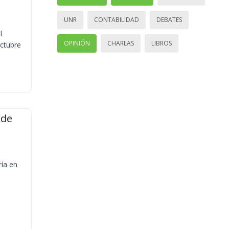
UNR
CONTABILIDAD
DEBATES
l
OPINIÓN
CHARLAS
LIBROS
octubre
 de
ría en