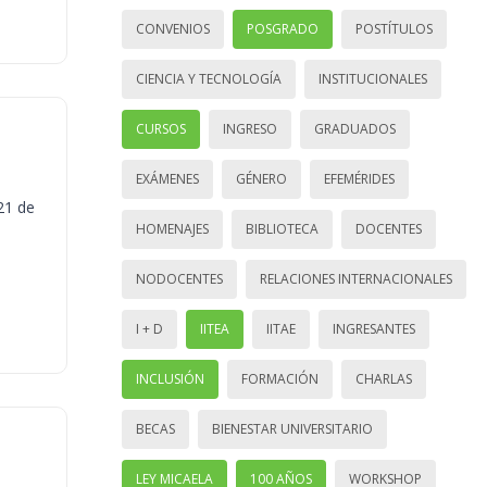
CONVENIOS
POSGRADO
POSTÍTULOS
CIENCIA Y TECNOLOGÍA
INSTITUCIONALES
CURSOS
INGRESO
GRADUADOS
EXÁMENES
GÉNERO
EFEMÉRIDES
21 de
HOMENAJES
BIBLIOTECA
DOCENTES
NODOCENTES
RELACIONES INTERNACIONALES
I + D
IITEA
IITAE
INGRESANTES
INCLUSIÓN
FORMACIÓN
CHARLAS
BECAS
BIENESTAR UNIVERSITARIO
LEY MICAELA
100 AÑOS
WORKSHOP