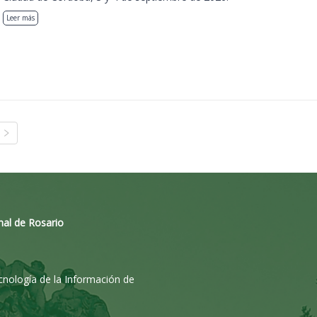
Leer más
nal de Rosario
ecnología de la Información de