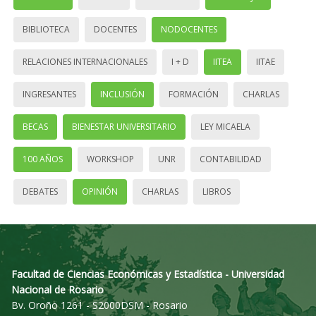
BIBLIOTECA
DOCENTES
NODOCENTES
RELACIONES INTERNACIONALES
I + D
IITEA
IITAE
INGRESANTES
INCLUSIÓN
FORMACIÓN
CHARLAS
BECAS
BIENESTAR UNIVERSITARIO
LEY MICAELA
100 AÑOS
WORKSHOP
UNR
CONTABILIDAD
DEBATES
OPINIÓN
CHARLAS
LIBROS
Facultad de Ciencias Económicas y Estadística - Universidad
Nacional de Rosario
Bv. Oroño 1261 - S2000DSM - Rosario