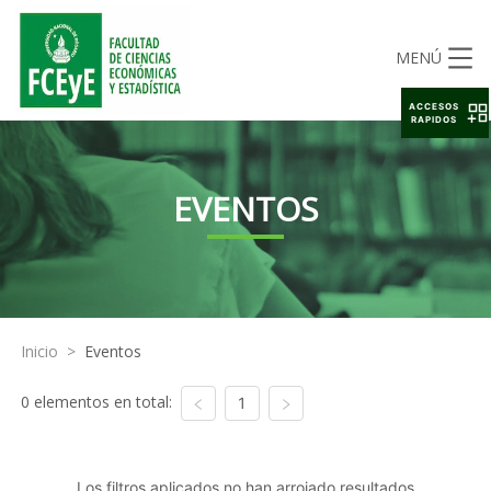
MENÚ
ACCESOS
RAPIDOS
EVENTOS
Inicio
>
Eventos
0 elementos en total:
1
Los filtros aplicados no han arrojado resultados