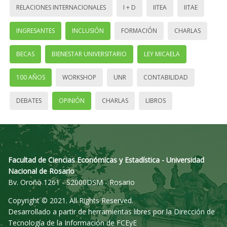
RELACIONES INTERNACIONALES
I + D
IITEA
IITAE
INGRESANTES
INCLUSIÓN
FORMACIÓN
CHARLAS
BECAS
BIENESTAR UNIVERSITARIO
LEY MICAELA
100 AÑOS
WORKSHOP
UNR
CONTABILIDAD
DEBATES
OPINIÓN
CHARLAS
LIBROS
Facultad de Ciencias Económicas y Estadística - Universidad
Nacional de Rosario
Bv. Oroño 1261 - S2000DSM - Rosario
Copyright © 2021. All Rights Reserved.
Desarrollado a partir de herramientas libres por la Dirección de
Tecnología de la Información de FCEyE