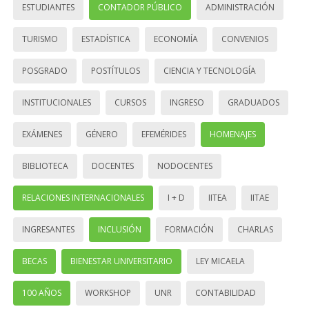
ESTUDIANTES
CONTADOR PÚBLICO
ADMINISTRACIÓN
TURISMO
ESTADÍSTICA
ECONOMÍA
CONVENIOS
POSGRADO
POSTÍTULOS
CIENCIA Y TECNOLOGÍA
INSTITUCIONALES
CURSOS
INGRESO
GRADUADOS
EXÁMENES
GÉNERO
EFEMÉRIDES
HOMENAJES
BIBLIOTECA
DOCENTES
NODOCENTES
RELACIONES INTERNACIONALES
I + D
IITEA
IITAE
INGRESANTES
INCLUSIÓN
FORMACIÓN
CHARLAS
BECAS
BIENESTAR UNIVERSITARIO
LEY MICAELA
100 AÑOS
WORKSHOP
UNR
CONTABILIDAD