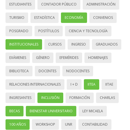
ESTUDIANTES
CONTADOR PÚBLICO
ADMINISTRACIÓN
TURISMO
ESTADÍSTICA
ECONOMÍA
CONVENIOS
POSGRADO
POSTÍTULOS
CIENCIA Y TECNOLOGÍA
INSTITUCIONALES
CURSOS
INGRESO
GRADUADOS
EXÁMENES
GÉNERO
EFEMÉRIDES
HOMENAJES
BIBLIOTECA
DOCENTES
NODOCENTES
RELACIONES INTERNACIONALES
I + D
IITEA
IITAE
INGRESANTES
INCLUSIÓN
FORMACIÓN
CHARLAS
BECAS
BIENESTAR UNIVERSITARIO
LEY MICAELA
100 AÑOS
WORKSHOP
UNR
CONTABILIDAD