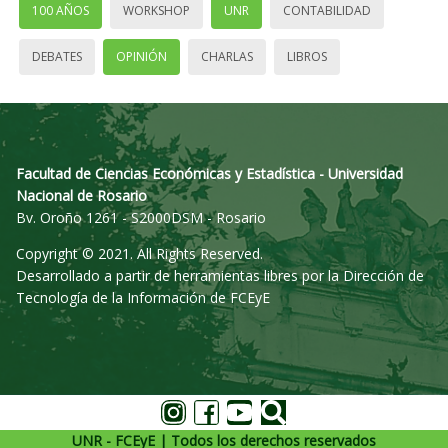
100 AÑOS
WORKSHOP
UNR
CONTABILIDAD
DEBATES
OPINIÓN
CHARLAS
LIBROS
Facultad de Ciencias Económicas y Estadística - Universidad
Nacional de Rosario
Bv. Oroño 1261 - S2000DSM - Rosario
Copyright © 2021. All Rights Reserved.
Desarrollado a partir de herramientas libres por la Dirección de
Tecnología de la Información de FCEyE
UNR - FCEyE | Todos los derechos reservados