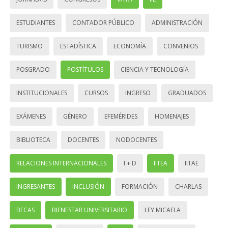
ESTUDIANTES
CONTADOR PÚBLICO
ADMINISTRACIÓN
TURISMO
ESTADÍSTICA
ECONOMÍA
CONVENIOS
POSGRADO
POSTÍTULOS
CIENCIA Y TECNOLOGÍA
INSTITUCIONALES
CURSOS
INGRESO
GRADUADOS
EXÁMENES
GÉNERO
EFEMÉRIDES
HOMENAJES
BIBLIOTECA
DOCENTES
NODOCENTES
RELACIONES INTERNACIONALES
I + D
IITEA
IITAE
INGRESANTES
INCLUSIÓN
FORMACIÓN
CHARLAS
BECAS
BIENESTAR UNIVERSITARIO
LEY MICAELA