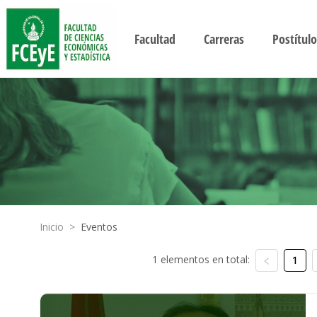
Facultad
Carreras
Postítulo
Inicio
>
Eventos
1 elementos en total:
1