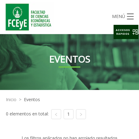
MENÚ
ACCESOS
RAPIDOS
EVENTOS
Inicio
>
Eventos
0 elementos en total:
1
Los filtros aplicados no han arrojado resultados