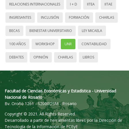
RELACIONES INTERNACIONALES
I + D
IITEA
IITAE
INGRESANTES
INCLUSIÓN
FORMACIÓN
CHARLAS
BECAS
BIENESTAR UNIVERSITARIO
LEY MICAELA
100 AÑOS
WORKSHOP
UNR
CONTABILIDAD
DEBATES
OPINIÓN
CHARLAS
LIBROS
Facultad de Ciencias Económicas y Estadística - Universidad
Nacional de Rosario
Bv. Oroño 1261 - S2000DSM - Rosario
Copyright © 2021. All Rights Reserved.
Desarrollado a partir de herramientas libres por la Dirección de
Tecnología de la Información de FCEyE