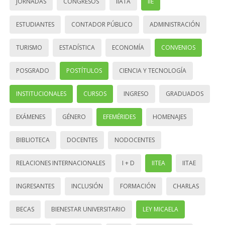
JORNADAS
CONGRESOS
IIATA
IIE
ESTUDIANTES
CONTADOR PÚBLICO
ADMINISTRACIÓN
TURISMO
ESTADÍSTICA
ECONOMÍA
CONVENIOS
POSGRADO
POSTÍTULOS
CIENCIA Y TECNOLOGÍA
INSTITUCIONALES
CURSOS
INGRESO
GRADUADOS
EXÁMENES
GÉNERO
EFEMÉRIDES
HOMENAJES
BIBLIOTECA
DOCENTES
NODOCENTES
RELACIONES INTERNACIONALES
I + D
IITEA
IITAE
INGRESANTES
INCLUSIÓN
FORMACIÓN
CHARLAS
BECAS
BIENESTAR UNIVERSITARIO
LEY MICAELA