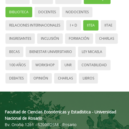
BIBLIOTECA
DOCENTES
NODOCENTES
RELACIONES INTERNACIONALES
I + D
IITEA
IITAE
INGRESANTES
INCLUSIÓN
FORMACIÓN
CHARLAS
BECAS
BIENESTAR UNIVERSITARIO
LEY MICAELA
100 AÑOS
WORKSHOP
UNR
CONTABILIDAD
DEBATES
OPINIÓN
CHARLAS
LIBROS
Facultad de Ciencias Económicas y Estadística - Universidad
Nacional de Rosario
Bv. Oroño 1261 - S2000DSM - Rosario