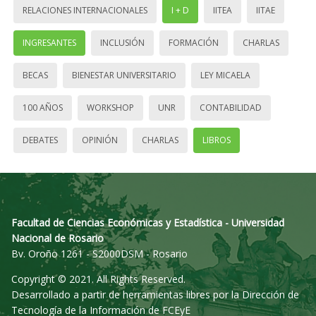
RELACIONES INTERNACIONALES
I + D
IITEA
IITAE
INGRESANTES
INCLUSIÓN
FORMACIÓN
CHARLAS
BECAS
BIENESTAR UNIVERSITARIO
LEY MICAELA
100 AÑOS
WORKSHOP
UNR
CONTABILIDAD
DEBATES
OPINIÓN
CHARLAS
LIBROS
Facultad de Ciencias Económicas y Estadística - Universidad
Nacional de Rosario
Bv. Oroño 1261 - S2000DSM - Rosario
Copyright © 2021. All Rights Reserved.
Desarrollado a partir de herramientas libres por la Dirección de
Tecnología de la Información de FCEyE