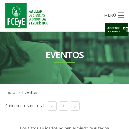
MENÚ
ACCESOS
RAPIDOS
EVENTOS
Inicio
>
Eventos
0 elementos en total:
1
Los filtros aplicados no han arrojado resultados