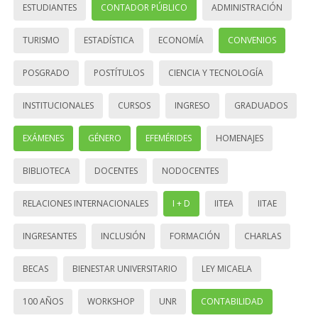
ESTUDIANTES
CONTADOR PÚBLICO
ADMINISTRACIÓN
TURISMO
ESTADÍSTICA
ECONOMÍA
CONVENIOS
POSGRADO
POSTÍTULOS
CIENCIA Y TECNOLOGÍA
INSTITUCIONALES
CURSOS
INGRESO
GRADUADOS
EXÁMENES
GÉNERO
EFEMÉRIDES
HOMENAJES
BIBLIOTECA
DOCENTES
NODOCENTES
RELACIONES INTERNACIONALES
I + D
IITEA
IITAE
INGRESANTES
INCLUSIÓN
FORMACIÓN
CHARLAS
BECAS
BIENESTAR UNIVERSITARIO
LEY MICAELA
100 AÑOS
WORKSHOP
UNR
CONTABILIDAD